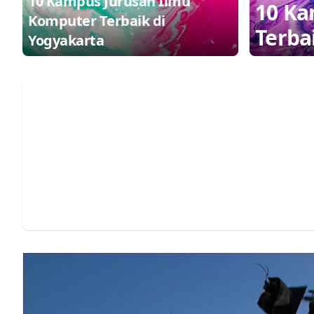
10 Kampus Jurusan Ilmu
10 Ka
Komputer Terbaik di
Terba
Yogyakarta