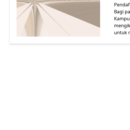
Pendaf
Bagi p
Kampus
mengik
untuk
Loading next page... Press any key or tap to cancel.